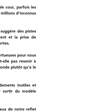
 cour, parfois les 
illions d’inconnus 
suggère des pistes 
nt et la prise de 
ortes.
 vertueuses pour nous 
-elle pas revenir à 
onde plutôt qu’à le 
dements inutiles et 
r sortir du modèle 
x de notre reflet 