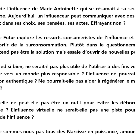
 l’influence de Marie-Antoinette qui se résumait à sa seule
pe. Aujourd’hui, un influenceur peut communiquer avec des m
t dans ses choix, ses pensées, ses actes. Effrayant non ?
Futur explore les ressorts consuméristes de l’influence et 
ortir de la surconsommation. Plutôt dans le questionneme
tend pas être la solution mais essaie d’ouvrir de nouvelles p
ied si bien, ne serait-il pas plus utile de l’utiliser à des fins
er vers un monde plus responsable ? L’influence ne pourrait
on authentique ? Ne pourrait-elle pas aider à régénérer le m
?
icielle ne peut-elle pas être un outil pour éviter les débor
ce ? L’influence virtuelle ne serait-elle pas une piste pou
e l’influence ?
sommes-nous pas tous des Narcisse en puissance, amoureu