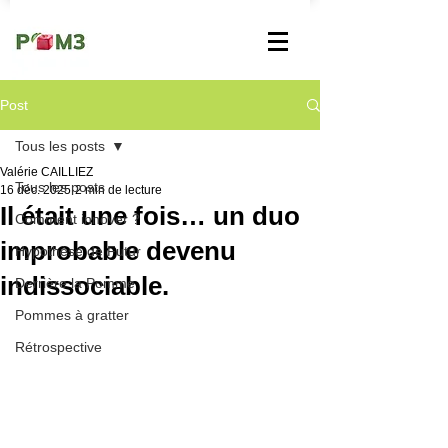
Post
Tous les posts
Valérie CAILLIEZ
Tous les posts
16 déc. 2025
2 min de lecture
Il était une fois… un duo
Comment innover ?
improbable devenu
Hypothèse de Futur
indissociable.
Derrière la Pomme
Pommes à gratter
Rétrospective