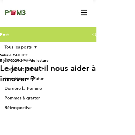
Post
Tous les posts
Valérie CAILLIEZ
Tous les posts
5 juil. 2024
2 min de lecture
Le jeu peut-il nous aider à
Comment innover ?
innover ?
Hypothèse de Futur
Derrière la Pomme
Pommes à gratter
Rétrospective