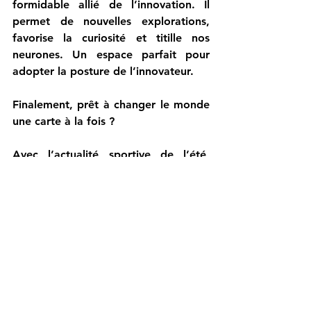
formidable allié de l’innovation. Il 
permet de nouvelles explorations, 
favorise la curiosité et titille nos 
neurones. Un espace parfait pour 
adopter la posture de l’innovateur.
Finalement, prêt à changer le monde 
une carte à la fois ?
Avec l’actualité sportive de l’été, 
choisir le jeu comme sujet central des 
questionnements du mois semblait 
une évidence. Ce post est le premier 
de la série estivale. 
A bientôt pour la suite.