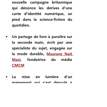
nouvelle campagne britannique 
qui dénonce les dérives d'une 
carte d'identité numérique, un 
pied dans la science-fiction du 
quotidien. 
Un partage de livre à paraître sur 
la seconde main, écrit par une 
spécialiste du sujet, engagée sur 
la mode durable, 
Maurane Nait 
Mazi
, fondatrice du média 
CMCM
La mise en lumière d'un 
événement qui s'est déroulé à 
Lyon récemment : l'AG du Futur, 
une initiative originale pour 
évoquer d'autres systèmes 
économiques.