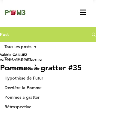
Post
Tous les posts
Valérie CAILLIEZ
Tous les posts
26 févr.
1 min de lecture
Pommes à gratter #35
Comment innover ?
Hypothèse de Futur
Derrière la Pomme
Pommes à gratter
Rétrospective