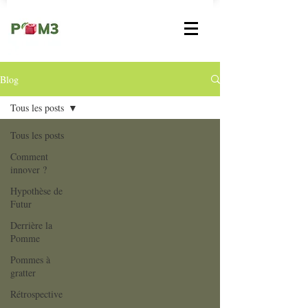
Blog
Tous les posts
Tous les posts
Comment
innover ?
Hypothèse de
Futur
Derrière la
Pomme
Pommes à
gratter
Rétrospective