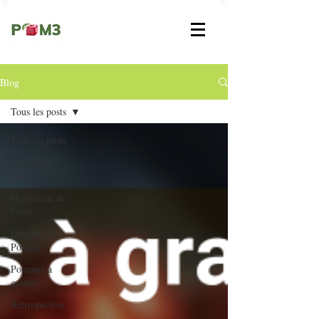
Blog
Tous les posts
Tous les posts
Comment
innover ?
Hypothèse de
Futur
Derrière la
Pomme
Pommes à
gratter
Rétrospective