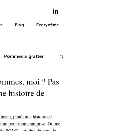
in
on
Blog
Ecosystème
Pommes à gratter
ommes, moi ? Pas
ne histoire de
m pour mon entreprise. On me
 de POM3, l'origine du nom, le