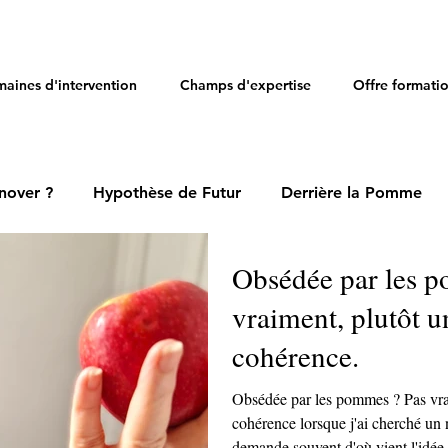
aines d'intervention
Champs d'expertise
Offre formati
nover ?
Hypothèse de Futur
Derrière la Pomme
Obsédée par les p
vraiment, plutôt u
cohérence.
Obsédée par les pommes ? Pas vraiment, plutôt une histoire de
cohérence lorsque j'ai cherché un no
demande souvent d'où vient l'idée