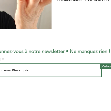
choix de la pomme... Voici un post
pommesque qui m'accompagne depu
réelle signification. Pour tous les 
veut dire POM3, c'est le moment o
lignes ?
nnez-vous à notre newsletter • Ne manquez rien !
il
S'abo
Mentions légales - Cookies - Privacy Policy