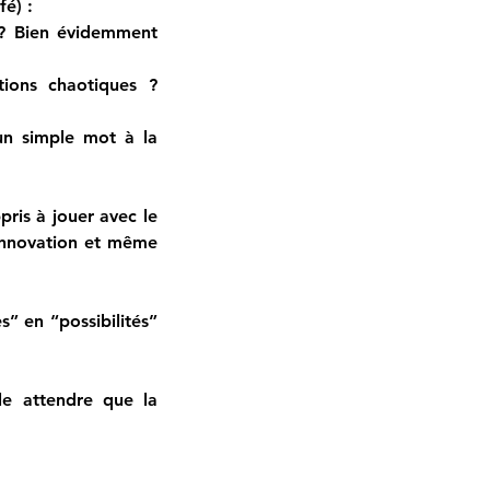
fé) :
? 
Bien évidemment 
Avez-vous une stratégie pour encourager la créativité dans des situations chaotiques ?  
n simple mot à la 
is à jouer avec le 
innovation et même 
 en “possibilités” 
le attendre que la 