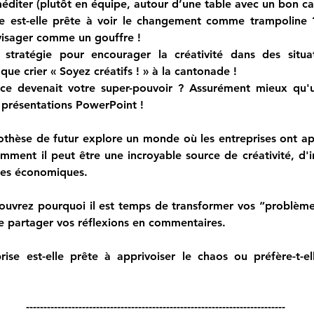
méditer
(plutôt en équipe, autour d’une table avec un bon ca
se est-elle prête à voir le changement comme trampoline 
visager comme un gouffre !
que crier « Soyez créatifs ! » à la cantonade !
ence devenait votre super-pouvoir ? 
Assurément mieux qu'u
présentations PowerPoint !
thèse de futur explore un monde où les entreprises ont appr
ment il peut être une incroyable source de créativité, d'
es économiques. 
ouvrez pourquoi il est temps de transformer vos “problèmes”
de partager vos réflexions en commentaires.
rise est-elle prête à apprivoiser le chaos ou préfère-t-el
--------------------------------------------------------------------------