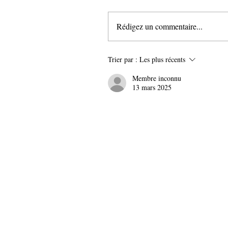
Rédigez un commentaire...
Trier par :
Les plus récents
Membre inconnu
13 mars 2025
Contrefaçon Et Exception De 
So Little Space My Tips For
Saulchoir
4 Astuces Pour La
Now Available With Cosmo 
En Marcha
Buceo En Cenote
Calaveras Benidoleig 1
Trata
Rasage
Elkab
Djibouti Ville
Significados
Embark On A Fla
Gousseff
Welcome To 2020 C
Injection Molding Packaging