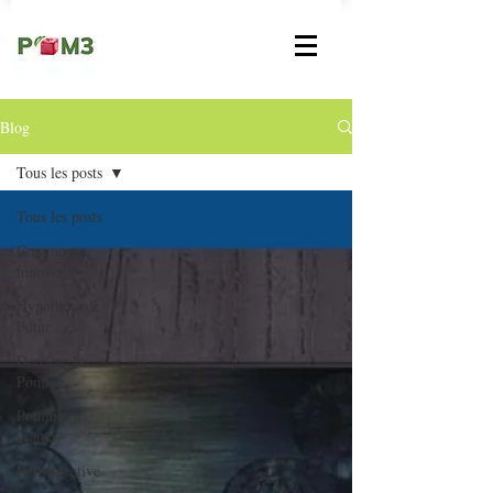
Blog
Tous les posts
Tous les posts
Comment
innover ?
Hypothèse de
Futur
Derrière la
Pomme
Pommes à
gratter
Rétrospective