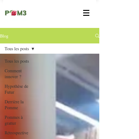
Blog
Tous les posts
Tous les posts
Comment
innover ?
Hypothèse de
Futur
Derrière la
Pomme
Pommes à
gratter
Rétrospective