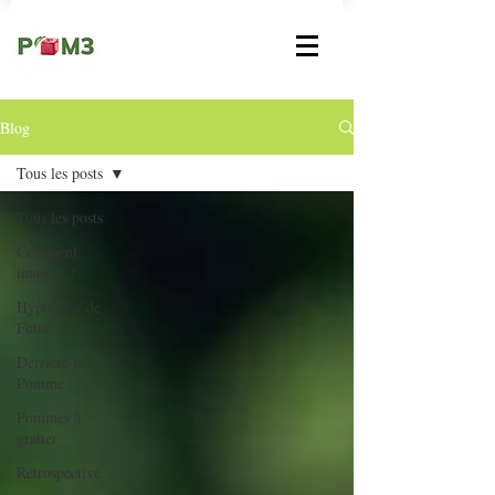
Blog
Tous les posts
Tous les posts
Comment
innover ?
Hypothèse de
Futur
Derrière la
Pomme
Pommes à
gratter
Rétrospective