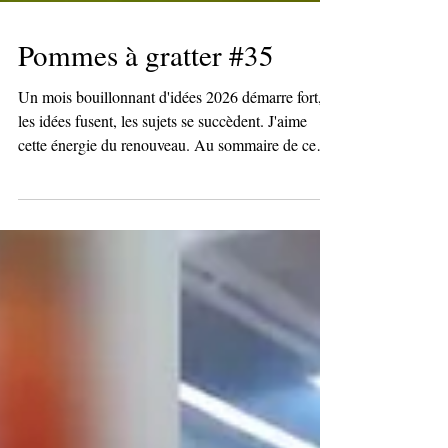
Pommes à gratter #35
Un mois bouillonnant d'idées 2026 démarre fort,
les idées fusent, les sujets se succèdent. J'aime
cette énergie du renouveau. Au sommaire de ce
Pommes à gratter, vous allez trouver : Un petit
détour du côté de la science-fiction, l'une de mes
passions, et plus particulièrement de livres qui
nous montrent un monde nouveau et apaisé,
tellement désirable. Un Brouillon de futur sur la
durée de vie illimitée des produits et les
conséquences que cela peut avoir sur notre
concepti