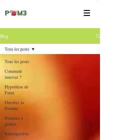
Blog
Tous les posts
Tous les posts
Comment
innover ?
Hypothèse de
Futur
Derrière la
Pomme
Pommes à
gratter
Rétrospective