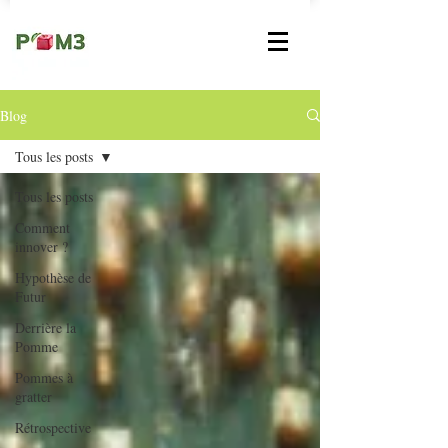
Blog
Tous les posts
Tous les posts
Comment
innover ?
Hypothèse de
Futur
Derrière la
Pomme
Pommes à
gratter
Rétrospective