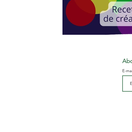
Abo
E-ma
© Copyright POM3 2024