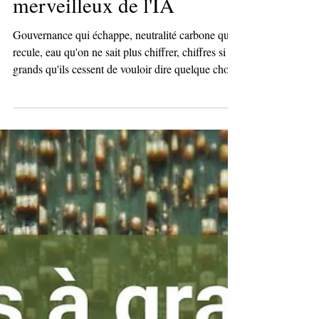
Grains de sable au pays
merveilleux de l'IA
Gouvernance qui échappe, neutralité carbone qui
recule, eau qu'on ne sait plus chiffrer, chiffres si
grands qu'ils cessent de vouloir dire quelque chose
: l'IA accumule les grains de sable. En face, un
tribunal suspend un data center dans la Drôme,
une ingénieure refuse d'y toucher au nom de sa foi,
un pape y consacre sa première encyclique. Aucun
de ces signaux ne suffit seul à enrayer la machine.
Ensemble, ils posent une question simple : et si
nous avions confondu vitesse