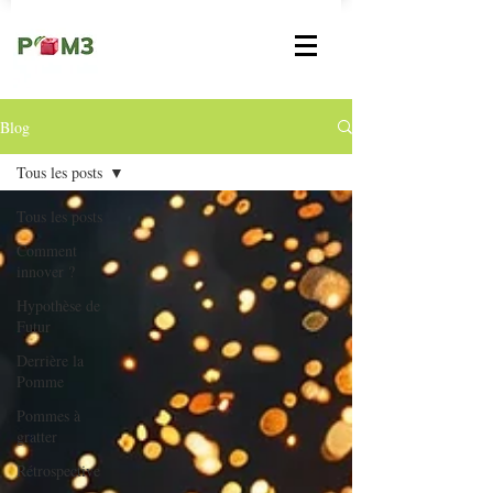
Blog
Tous les posts
Tous les posts
Comment
innover ?
Hypothèse de
Futur
Derrière la
Pomme
Pommes à
gratter
Rétrospective