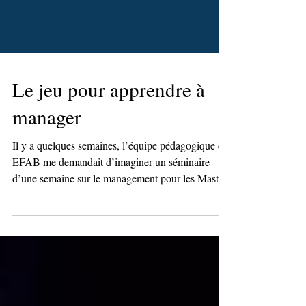
Le jeu pour apprendre à
manager
Il y a quelques semaines, l’équipe pédagogique de
EFAB me demandait d’imaginer un séminaire
d’une semaine sur le management pour les Masters
2 avec une forte envie d’y mettre du jeu. Je partage
quelques rendus extraordinaires de cette semaine
folle. Les étudiants ont été créatifs, inspirés
souvent par leurs jeux du quotidien.