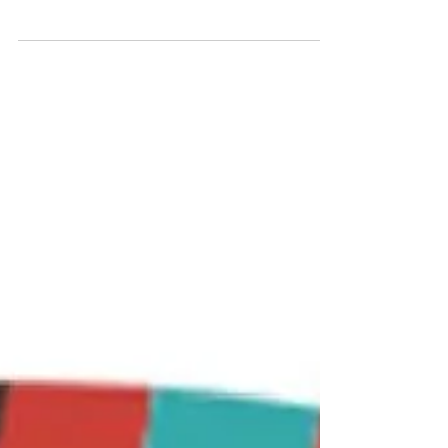
Collaborations transformatives, une formule
magique pour penser à la formation 4.0, aux
transports de demain, à l’industrie du futur, à tout