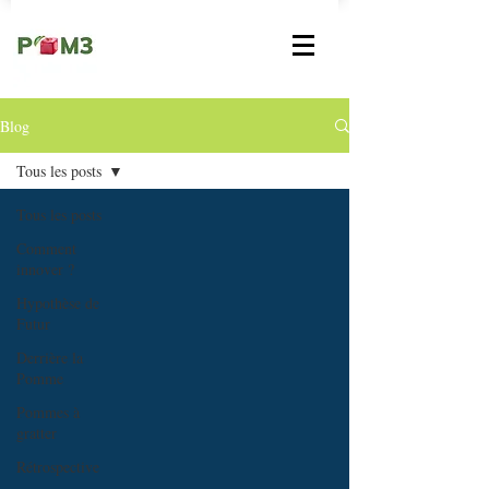
Blog
Tous les posts
Tous les posts
Comment
innover ?
Hypothèse de
Futur
Derrière la
Pomme
Pommes à
gratter
Rétrospective