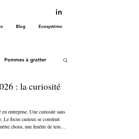
in
on
Blog
Ecosystème
Pommes à gratter
026 : la curiosité
é en entreprise. Une curiosité sans
e. Le focus curieux se construit
mètre choisi, une fenêtre de temps
e notre temps de cerveau