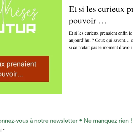
Et si les curieux p
pouvoir …
Et si les curieux prenaient enfin 
aujourd’hui ? Ceux qui savent… o
si ce n’était pas le moment d’avoir
poser les bonnes questions ? Et si 
ceux qui doutent, tâtonnent, testen
XXIe siècle, ce n’était ni le codage
désir de comprendre ?
nnez-vous à notre newsletter • Ne manquez rien !
il