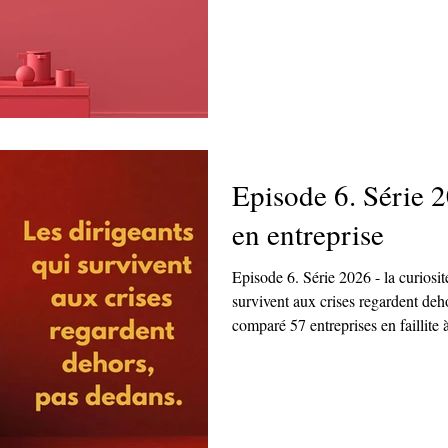
disponible ?
Episode 6. Série 2
en entreprise
Episode 6. Série 2026 - la curiosit
survivent aux crises regardent dehors, pas
comparé 57 entreprises en faillite
crises. Les dirigeants qui ont surv
les clients) ; les autres, dedans (l
regarder dehors, ça commence par
affirmation. Et chez vous, qui pos
dérangent ?