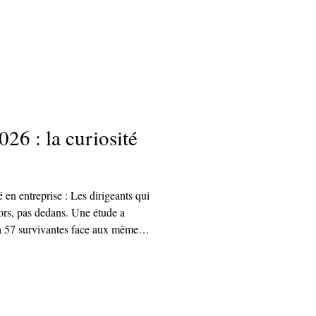
026 : la curiosité
é en entreprise : Les dirigeants qui
 dedans. Une étude a
 à 57 survivantes face aux mêmes
écu regardaient dehors (le marché,
eurs process). Mon ajout de terrain :
 une question, pas une
e encore les questions qui