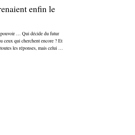
renaient enfin le
le pouvoir … Qui décide du futur
u ceux qui cherchent encore ? Et
 toutes les réponses, mais celui de
on donnait le micro à celles et
t ? Et si la vraie compétence du
, ni la gestion de projet, mais le