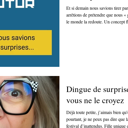
Et si demain nous savions tirer part
arrêtions de prétendre que nous « 
le monde la redoute. Un concept fl
échappe comme du sable entre les 
à vouloir tout figer. Et si nous apprenions enfin à jouer avec le sable
au lieu d’essayer de le coller ?
Dingue de surpris
vous ne le croyez
Déjà toute petite, j’aimais bien qu
pourtant, je ne peux pas dire que l
festival d’inattendus. Fille unique 