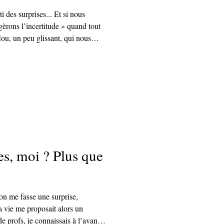
i des surprises... Et si nous
gèrons l’incertitude » quand tout
ou, un peu glissant, qui nous
doigts.Pourtant, nous continuons
es, moi ? Plus que
’on me fasse une surprise,
a vie me proposait alors un
de profs, je connaissais à l’avance