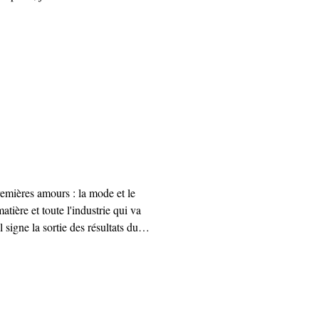
eur rituel avec la montagne. Pas
 jouer des coups pendables.
sique, bac scientifique, classe
ais j’ai choisi la mode avec l’
emières amours : la mode et le
 matière et toute l'industrie qui va
 signe la sortie des résultats du
'ai piloté pour Fashion Green
r expérience que j'ai envie de