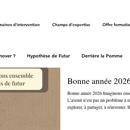
aines d'intervention
Champs d'expertise
Offre formati
nover ?
Hypothèse de Futur
Derrière la Pomme
Bonne année 202
Bonne année 2026 Imaginons ensem
L’avenir n’est pas un problème à ré
explorer, à partager, à réinventer. I
et d’occasions à saisir pour ceux qui osent regarder devant. En
2026, je vous souhaite des questio
qui dérangent un peu, et des intuit