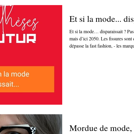
Et si la mode... dis
Et si la mode… disparaissait ? Pas
mais d’ici 2050. Les fissures sont déjà là : - la seconde main
dépasse la fast fashion, - les marqu
prépare une réglementation qui va 
Mordue de mode, 