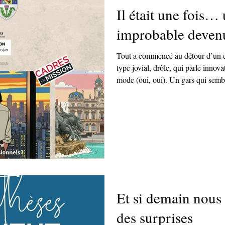
Il était une fois…
improbable devenu
Tout a commencé au détour d’un é
type jovial, drôle, qui parle inno
mode (oui, oui). Un gars qui semb
tout Lyon fait semblant de le connaî
Impressionnant, en tout cas. Aujo
dans les mêmes sphères. Merci pour ces 10 ans d’aventures, de
projets fous, de portes entrouvert
Et si demain nous 
des surprises