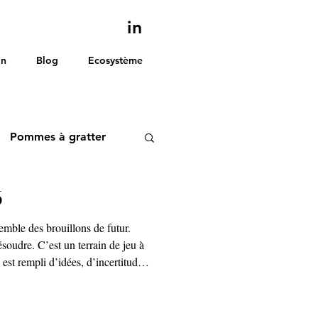
in
on
Blog
Ecosystème
Pommes à gratter
6
ble des brouillons de futur.
soudre. C’est un terrain de jeu à
l est rempli d’idées, d’incertitudes
ns qui grattent, des hypothèses
ions assez fortes pour faire bouger