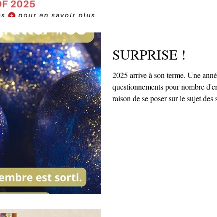
SURPRISE !
2025 arrive à son terme. Une année complexe et pleine de
questionnements pour nombre d'en
raison de se poser sur le sujet des 
l'incertitude. Comment, quand tout semble aller de travers, regarder
l'opportunité derrière l'inattendu ? 
pour déployer nos ailes ?