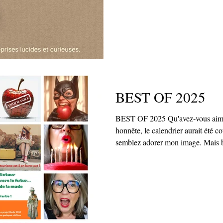
les lignes.
BEST OF 2025
BEST OF 2025 Qu'avez-vous aimé ? Si j'avais vraiment été
honnête, le calendrier aurait été co
semblez adorer mon image. Mais bon... ce n'est pas nécessairement
la trace que j'ai envie de laisser p
entorses pour jongler entre les pr
podium mensuel de mes publications
je reconnais l'histoire.