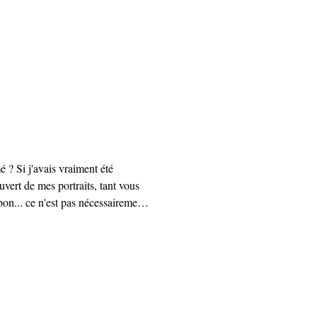
uvert de mes portraits, tant vous
our 2025 alors j'ai fait quelques
emières et les deuxièmes places du
. Et là, c'est bien plus sympa ;