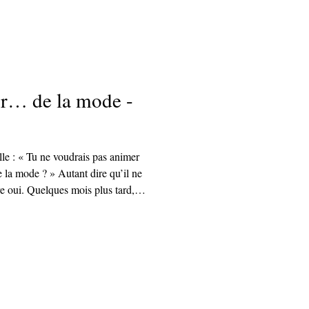
tur… de la mode -
e : « Tu ne voudrais pas animer
e la mode ? » Autant dire qu’il ne
e oui. Quelques mois plus tard, le
es de Fashion Green Hub voyait