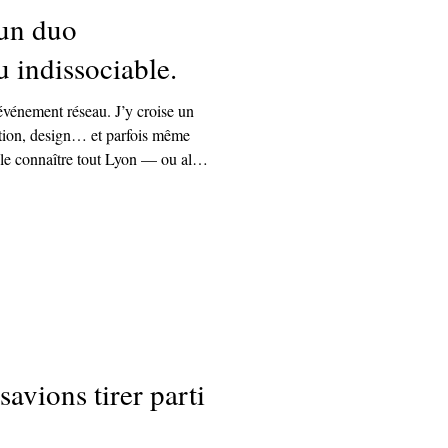
 un duo
 indissociable.
vénement réseau. J’y croise un
vation, design… et parfois même
le connaître tout Lyon — ou alors
tre, je n’ai jamais su.
urd’hui, on continue d’œuvrer
es, de moments improbables.
savions tirer parti