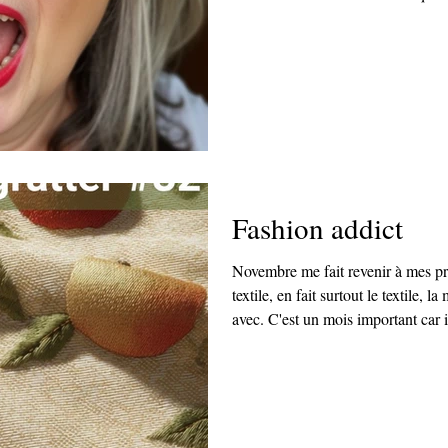
la date de mes vacances et même l
de frère ou sœur espiègle pour me
Bonne élève, j’ai suivi la voie clas
préparatoire, grandes écoles. Oui m
IFM, Institut Françai
Fashion addict
Novembre me fait revenir à mes pr
textile, en fait surtout le textile, la
avec. C'est un mois important car il
groupe de travail Mode 2050 que j
Hub et j'avoue que ce fut une supe
partager avec vous.