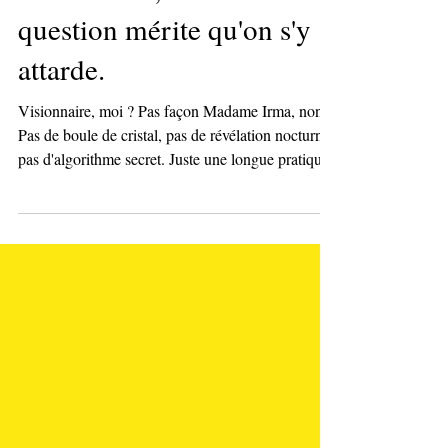
Visionnaire, moi ? La
question mérite qu'on s'y
attarde.
Visionnaire, moi ? Pas façon Madame Irma, non.
Pas de boule de cristal, pas de révélation nocturne,
pas d'algorithme secret. Juste une longue pratique
de l'observation et du temps long, qui a commencé
avec la chasse de tendances pour Première Vision
et l'étude des comportements consommateurs. La
différence avec Madame Irma ? Elle vous dit ce
qui va arriver. Moi, je vous demande ce que vous
voulez qu'il arrive.