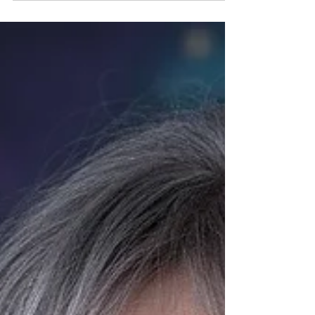
elle a rejoint le groupe de travail Mode 2050 de
Fashion Green Hub, elle cherchait à humer l'air du
temps pour mieux former ses étudiants à un secteur
en pleine mutation. Elle a tellement aimé qu'elle a
fait entrer la prospective dans ses séminaires de
master, avec, à la clé, une belle révolte étudiante
contre la RSE, et des robes de bal upcyclées en
univers manga que personne n'avait vu venir. Son
message aux jeunes : Soyez au