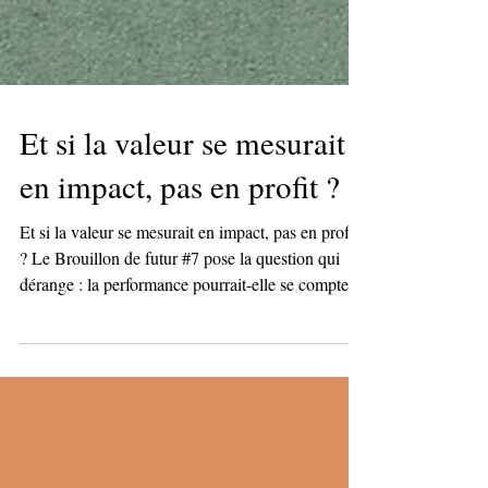
Et si la valeur se mesurait
en impact, pas en profit ?
Et si la valeur se mesurait en impact, pas en profit
? Le Brouillon de futur #7 pose la question qui
dérange : la performance pourrait-elle se compter
en contribution sociale ou écologique plutôt qu'en
résultat financier ? Créer de la valeur ne suffirait
plus, il faudrait créer du sens. Reporting extra-
financier qui se généralise, talents en quête de
sens, investisseurs qui regardent plus loin que le