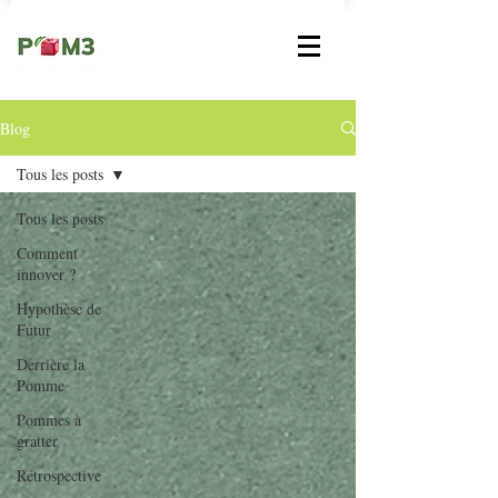
Blog
Tous les posts
Tous les posts
Comment
innover ?
Hypothèse de
Futur
Derrière la
Pomme
Pommes à
gratter
Rétrospective