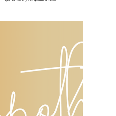
La prospective est-elle du
futurewashing ?
Perchés, disruptifs, dérangeants, poils à gratter,
utopistes, dystopiques, amusants, imaginatifs…
que de mots pour qualifier les...